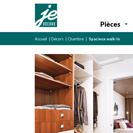
Pièces
Accueil
|
Décors
|
Chambre
|
Spacieux walk-in