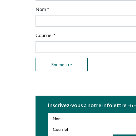
Nom
*
Courriel
*
Inscrivez-vous à notre infolettre
et r