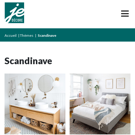
Accueil
|
Thèmes
|
Scandinave
Scandinave