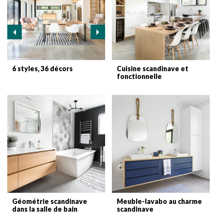
6 styles, 36 décors
Cuisine scandinave et
fonctionnelle
Géométrie scandinave
Meuble-lavabo au charme
dans la salle de bain
scandinave