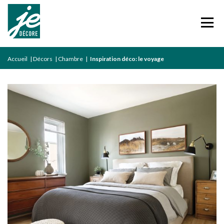
Accueil
|
Décors
|
Chambre
|
Inspiration déco: le voyage