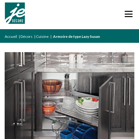
Accueil
|
Décors
|
Cuisine
|
Armoire de type Lazy Susan