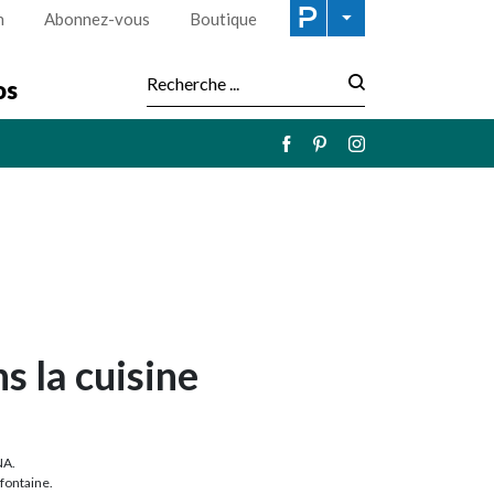
n
Abonnez-vous
Boutique
os
Recherche :
s la cuisine
NA.
éfontaine.