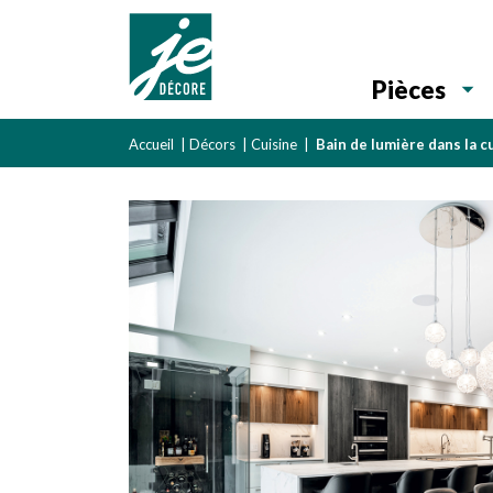
Pièces
Accueil
|
Décors
|
Cuisine
|
Bain de lumière dans la c