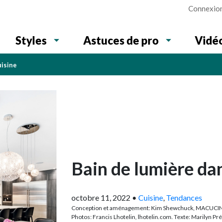
Connexio
Vidé
Styles
Astuces de pro
uisine
Bain de lumière dan
octobre 11, 2022
•
Cuisine
,
Tendances
Conception et aménagement: Kim Shewchuck, MACUCI
Photos: Francis Lhotelin, lhotelin.com. Texte: Marilyn Pr