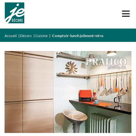
Accueil
|
Décors
|
Cuisine
|
Comptoir-lunch joliment rétro