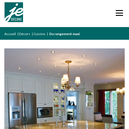
Accueil
|
Décors
|
Cuisine
|
Du rangement maxi