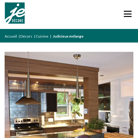
Accueil
|
Décors
|
Cuisine
|
Judicieux mélange