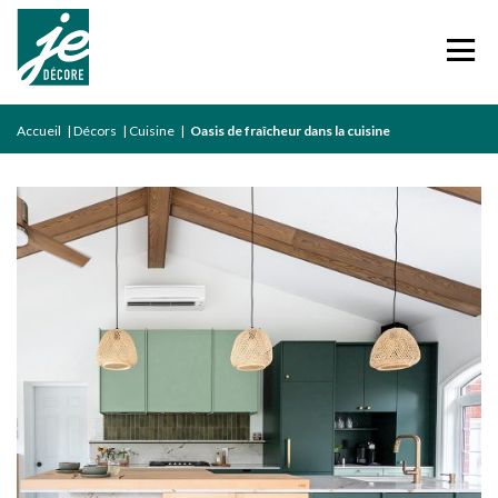
Accueil
|
Décors
|
Cuisine
|
Oasis de fraîcheur dans la cuisine