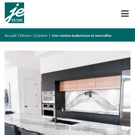
Accueil
|
Décors
|
Cuisine
|
Une cuisine audacieuse et masculine