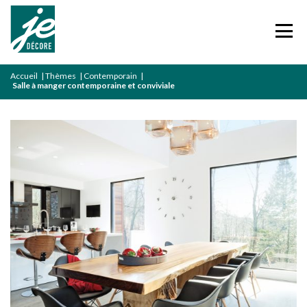
Accueil
|
Thèmes
|
Contemporain
|
Salle à manger contemporaine et conviviale