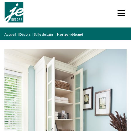
Accueil
|
Décors
|
Salle de bain
|
Horizon dégagé