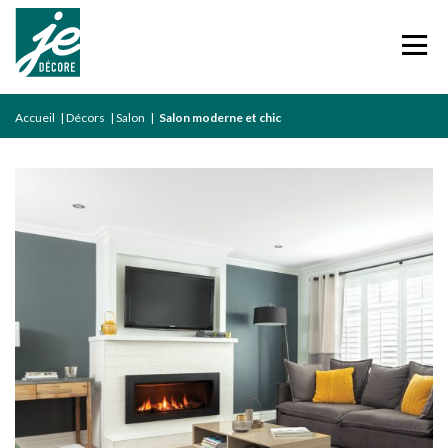
Accueil
|
Décors
|
Salon
|
Salon moderne et chic