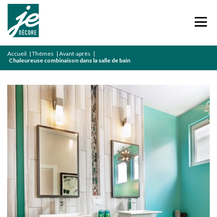
Accueil
|
Thèmes
|
Avant-après
|
Chaleureuse combinaison dans la salle de bain