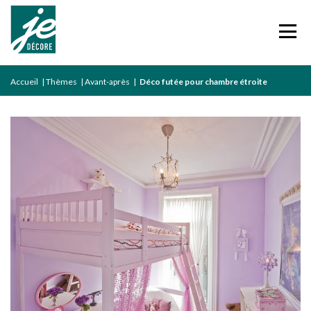
Accueil
|
Thèmes
|
Avant-après
|
Déco futée pour chambre étroite