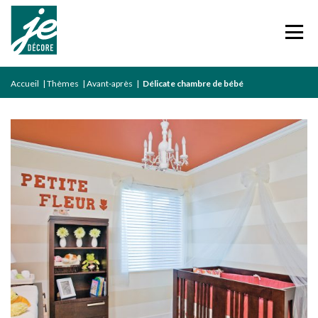
Accueil
|
Thèmes
|
Avant-après
|
Délicate chambre de bébé