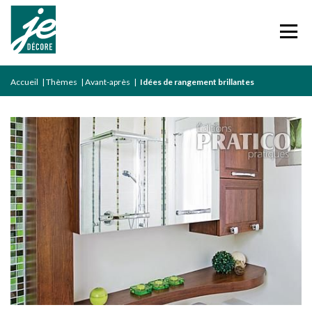
Accueil
|
Thèmes
|
Avant-après
|
Idées de rangement brillantes