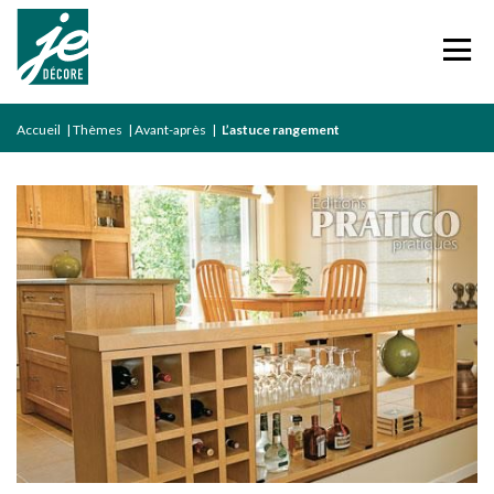
Accueil
|
Thèmes
|
Avant-après
|
L’astuce rangement