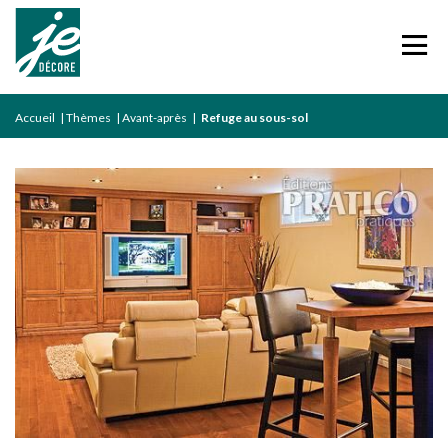
Accueil
|
Thèmes
|
Avant-après
|
Refuge au sous-sol