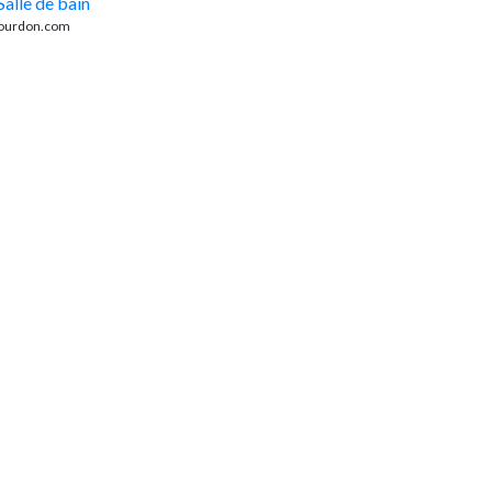
Salle de bain
bourdon.com