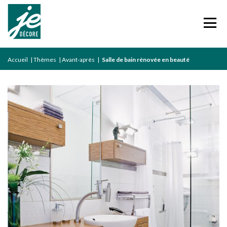
Accueil
|
Thèmes
|
Avant-après
|
Salle de bain rénovée en beauté