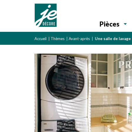
Pièces
Accueil
|
Thèmes
|
Avant-après
|
Une salle de lavage