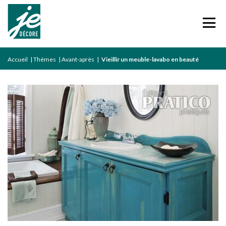
Accueil
|
Thèmes
|
Avant-après
|
Vieillir un meuble-lavabo en beauté