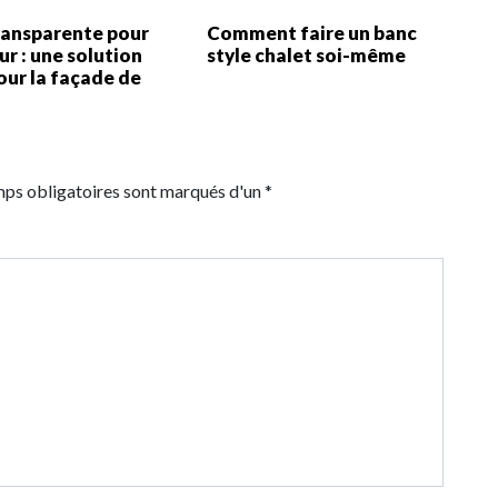
ransparente pour
Comment faire un banc
eur : une solution
style chalet soi-même
our la façade de
e
mps obligatoires sont marqués d'un *