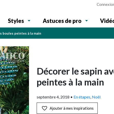
Connexio
Vidé
Styles
Astuces de pro
s boules peintes à la main
Décorer le sapin av
peintes à la main
septembre 4, 2018
•
En étapes
,
Noël
Ajouter à mes inspirations