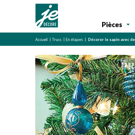
Pièces
Accueil
|
Trucs
|
En étapes
|
Décorer le sapin avec de