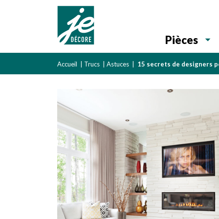
Pièces
Accueil
|
Trucs
|
Astuces
|
15 secrets de designers 