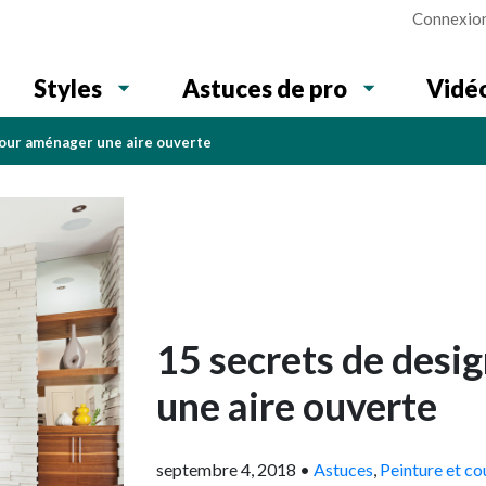
Connexio
Vidé
Styles
Astuces de pro
pour aménager une aire ouverte
15 secrets de desi
une aire ouverte
septembre 4, 2018
•
Astuces
,
Peinture et co