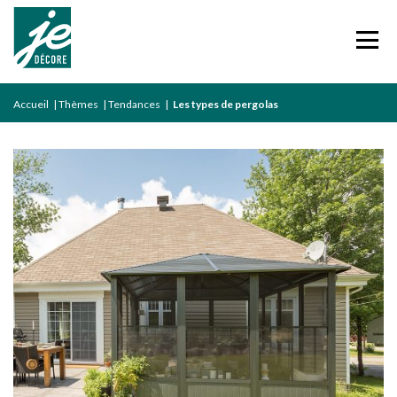
Accueil
|
Thèmes
|
Tendances
|
Les types de pergolas