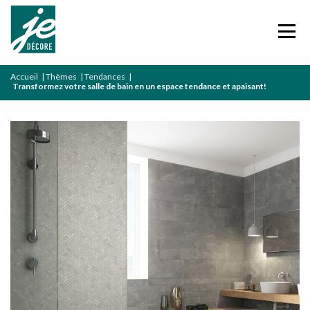
Accueil
|
Thèmes
|
Tendances
|
Transformez votre salle de bain en un espace tendance et apaisant!