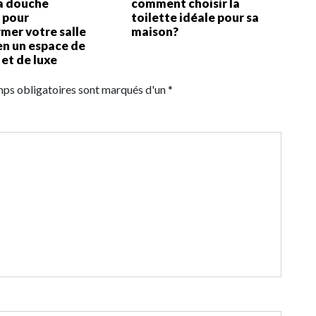
la douche
comment choisir la
 pour
toilette idéale pour sa
mer votre salle
maison?
en un espace de
et de luxe
mps obligatoires sont marqués d'un *