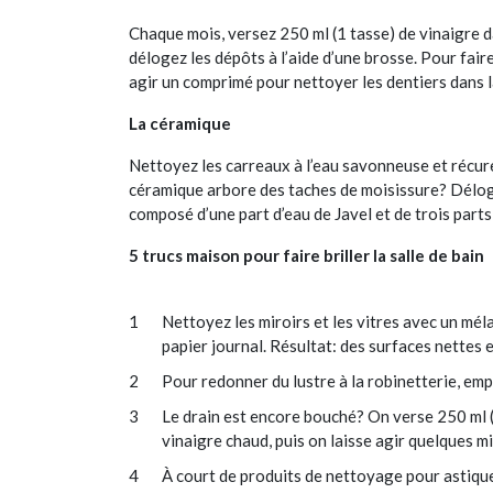
Chaque mois, versez 250 ml (1 tasse) de vinaigre da
délogez les dépôts à l’aide d’une brosse. Pour faire
agir un comprimé pour nettoyer les dentiers dans l
La céramique
Nettoyez les carreaux à l’eau savonneuse et récurez
céramique arbore des taches de moisissure? Déloge
composé d’une part d’eau de Javel et de trois part
5 trucs maison pour faire briller la salle de bain
Nettoyez les miroirs et les vitres avec un mél
papier journal. Résultat: des surfaces nettes e
Pour redonner du lustre à la robinetterie, em
Le drain est encore bouché? On verse 250 ml (
vinaigre chaud, puis on laisse agir quelques min
À court de produits de nettoyage pour astique