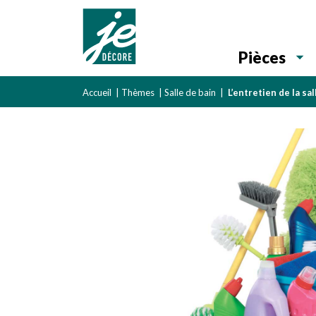
Pièces
Accueil
|
Thèmes
|
Salle de bain
|
L’entretien de la sal