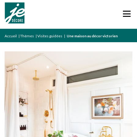
Accueil
|
Thèmes
|
Visites guidées
|
Une maison au décor victorien