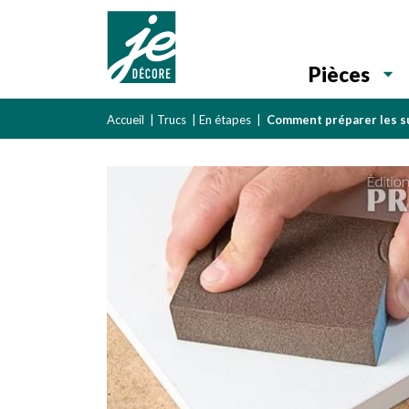
Pièces
Accueil
|
Trucs
|
En étapes
|
Comment préparer les su