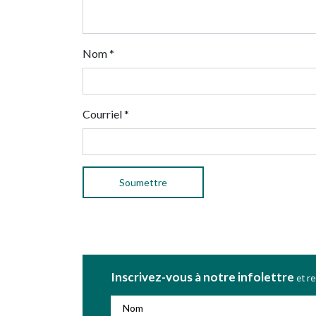
Nom
*
Courriel
*
Inscrivez-vous à notre infolettre
et r