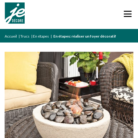
Accueil
|
Trucs
|
En étapes
|
En étapes: réaliser un foyer décoratif