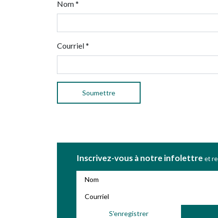
Nom
*
Courriel
*
Inscrivez-vous à notre infolettre
et r