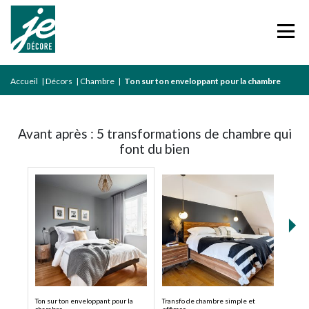
Accueil
|
Décors
|
Chambre
|
Ton sur ton enveloppant pour la chambre
Avant après : 5 transformations de chambre qui
font du bien
Ton sur ton enveloppant pour la
Transfo de chambre simple et
Douce