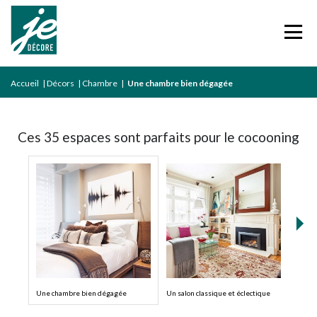
Accueil
|
Décors
|
Chambre
|
Une chambre bien dégagée
Ces 35 espaces sont parfaits pour le cocooning
Une chambre bien dégagée
Un salon classique et éclectique
Renco
sous-s