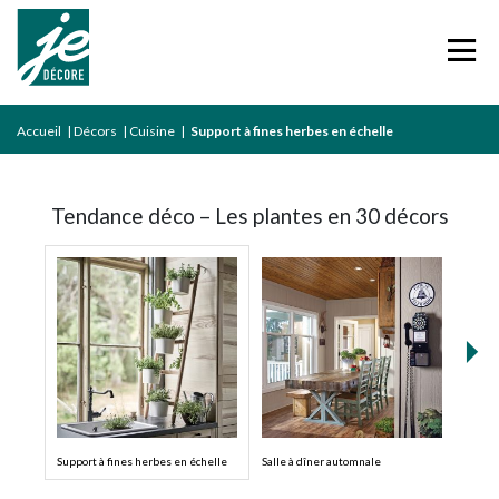
Accueil
|
Décors
|
Cuisine
|
Support à fines herbes en échelle
Tendance déco – Les plantes en 30 décors
Support à fines herbes en échelle
Salle à dîner automnale
Lumin
salle 