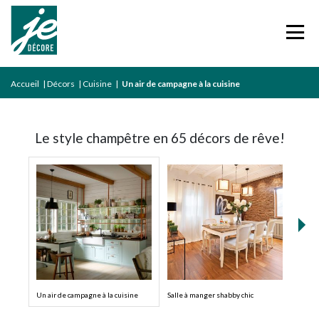
Accueil
|
Décors
|
Cuisine
|
Un air de campagne à la cuisine
Le style champêtre en 65 décors de rêve!
Un air de campagne à la cuisine
Salle à manger shabby chic
Un co