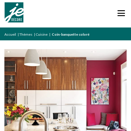
Accueil
|
Thèmes
|
Cuisine
|
Coin-banquette coloré