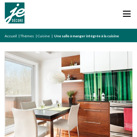
Accueil
|
Thèmes
|
Cuisine
|
Une salle à manger intégrée à la cuisine