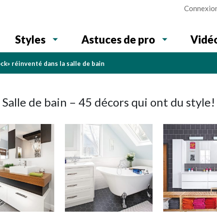
Connexio
Vidé
Styles
Astuces de pro
ck» réinventé dans la salle de bain
Salle de bain – 45 décors qui ont du style!