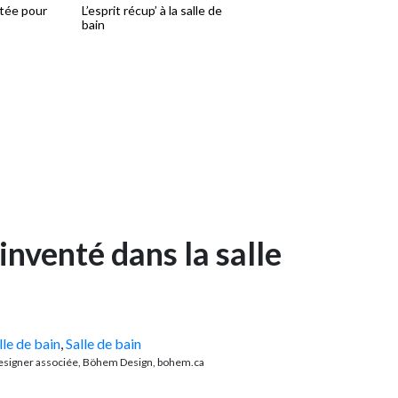
ptée pour
L’esprit récup’ à la salle de
Mélange rustico-urbain 
bain
la salle de bain
inventé dans la salle
lle de bain
,
Salle de bain
esigner associée, Böhem Design, bohem.ca