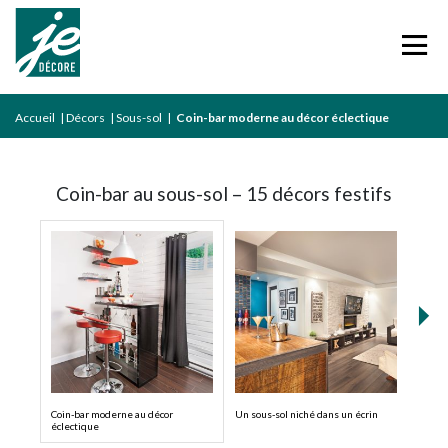
Accueil
|
Décors
|
Sous-sol
|
Coin-bar moderne au décor éclectique
Coin-bar au sous-sol – 15 décors festifs
Coin-bar moderne au décor
Un sous-sol niché dans un écrin
La gra
éclectique
maiso