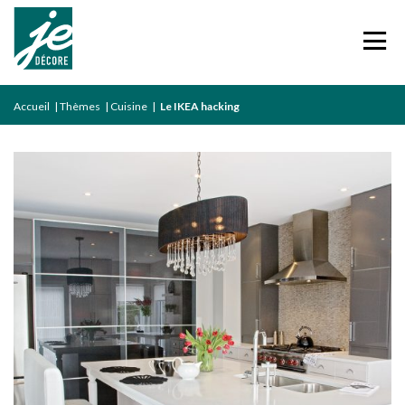
Accueil
|
Thèmes
|
Cuisine
|
Le IKEA hacking