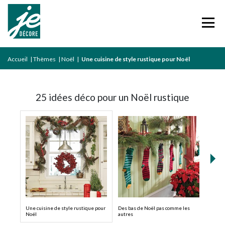
Accueil
|
Thèmes
|
Noël
|
Une cuisine de style rustique pour Noël
25 idées déco pour un Noël rustique
Une cuisine de style rustique pour
Des bas de Noël pas comme les
Déco 
Noël
autres