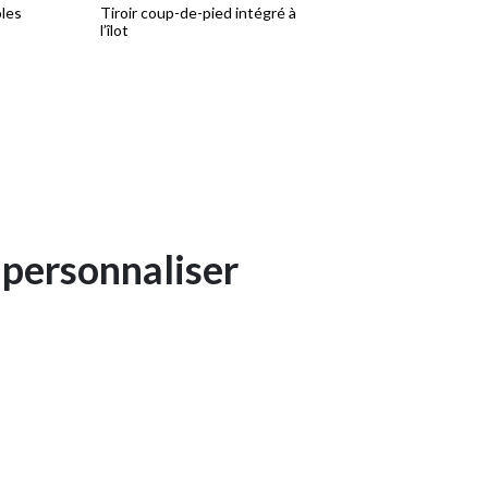
les
Tiroir coup-de-pied intégré à
Solution de rangement 
l’îlot
les équipements de spor
 personnaliser