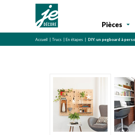
Pièces
Accueil
|
Trucs
|
En étapes
|
DIY: un pegboard à pers