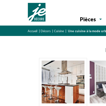
Pièces
Accueil
|
Décors
|
Cuisine
|
Une cuisine à la mode ur