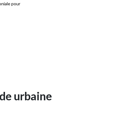
niale pour
Une salle de bain rustiq
chic
ode urbaine