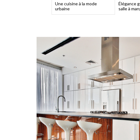
Une cuisine à la mode
Élégance g
urbaine
salle à man