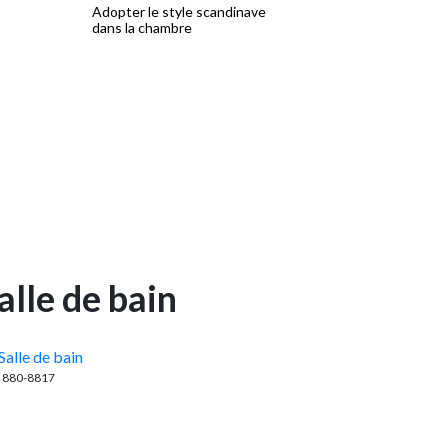
s
Adopter le style scandinave
Cuisine classique et raff
dans la chambre
salle de bain
Salle de bain
8 880-8817