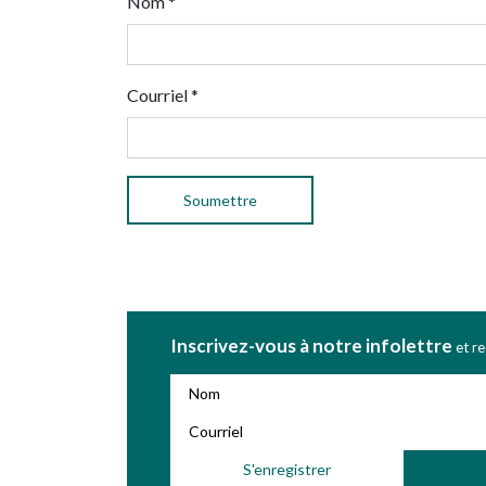
Nom
*
Courriel
*
Inscrivez-vous à notre infolettre
et r