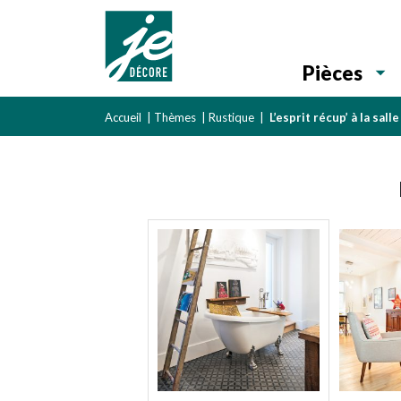
Pièces
Accueil
|
Thèmes
|
Rustique
|
L’esprit récup’ à la sall