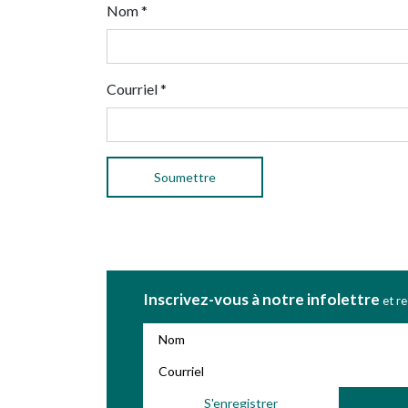
Nom
*
Courriel
*
Inscrivez-vous à notre infolettre
et r