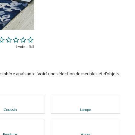
1 vote
5/5
osphère apaisante. Voici une sélection de meubles et d’objets
Coussin
Lampe
Peinture
Vases