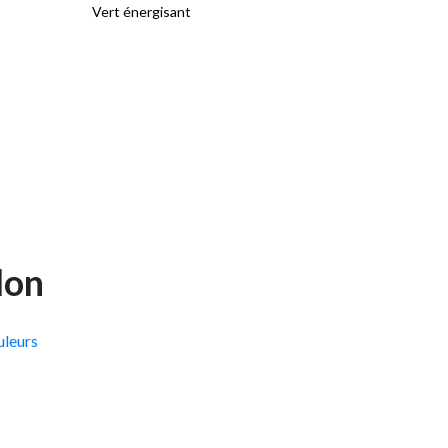
Vert énergisant
lon
uleurs