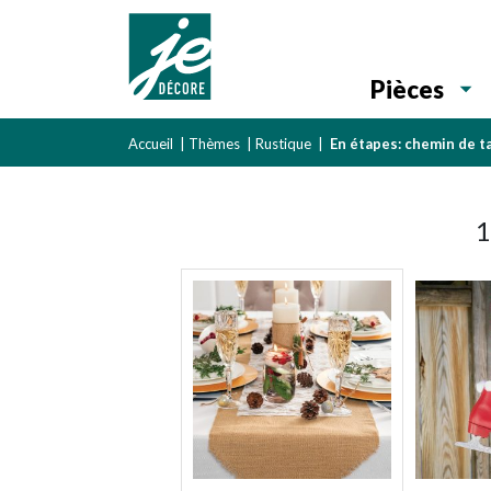
Pièces
Accueil
|
Thèmes
|
Rustique
|
En étapes: chemin de ta
1