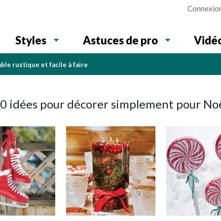
Connexio
Vidé
Styles
Astuces de pro
ble rustique et facile à faire
0 idées pour décorer simplement pour No