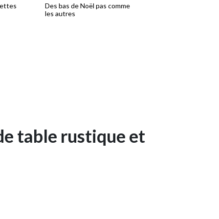
cettes
Des bas de Noël pas comme
Une couronne de cocot
les autres
givrées
e table rustique et